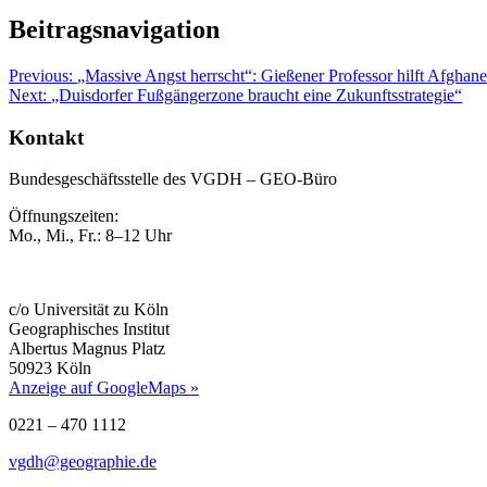
Beitragsnavigation
Previous:
„Massive Angst herrscht“: Gießener Professor hilft Afghane
Next:
„Duisdorfer Fußgängerzone braucht eine Zukunftsstrategie“
Kontakt
Bundesgeschäftsstelle des VGDH – GEO-Büro
Öffnungszeiten:
Mo., Mi., Fr.: 8–12 Uhr
c/o Universität zu Köln
Geographisches Institut
Albertus Magnus Platz
50923 Köln
Anzeige auf GoogleMaps »
0221 – 470 1112
vgdh@geographie.de