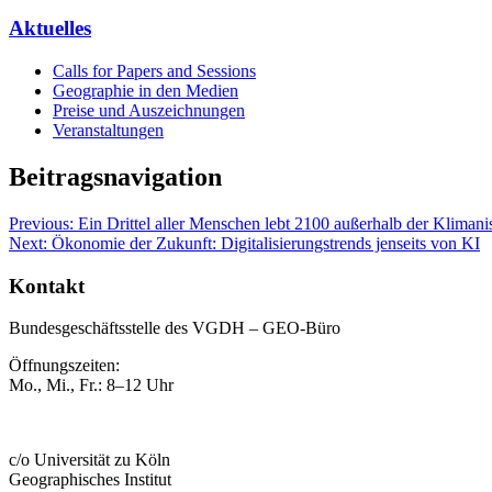
Aktuelles
Calls for Papers and Sessions
Geographie in den Medien
Preise und Auszeichnungen
Veranstaltungen
Beitragsnavigation
Previous:
Ein Drittel aller Menschen lebt 2100 außerhalb der Klimani
Next:
Ökonomie der Zukunft: Digitalisierungstrends jenseits von KI
Kontakt
Bundesgeschäftsstelle des VGDH – GEO-Büro
Öffnungszeiten:
Mo., Mi., Fr.: 8–12 Uhr
c/o Universität zu Köln
Geographisches Institut