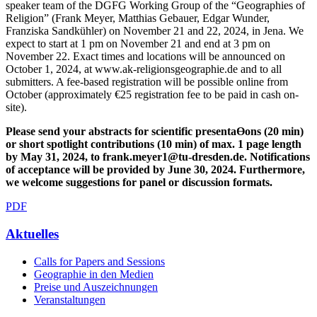
speaker team of the DGFG Working Group of the “Geographies of
Religion” (Frank Meyer, Matthias Gebauer, Edgar Wunder,
Franziska Sandkühler) on November 21 and 22, 2024, in Jena. We
expect to start at 1 pm on November 21 and end at 3 pm on
November 22. Exact times and locations will be announced on
October 1, 2024, at www.ak-religionsgeographie.de and to all
submitters. A fee-based registration will be possible online from
October (approximately €25 registration fee to be paid in cash on-
site).
Please send your abstracts for scientific presentaƟons (20 min)
or short spotlight contributions (10
min) of max. 1 page length
by May 31, 2024, to frank.meyer1@tu-dresden.de. Notifications
of
acceptance will be provided by June 30, 2024. Furthermore,
we welcome suggestions for panel or
discussion formats.
PDF
Aktuelles
Calls for Papers and Sessions
Geographie in den Medien
Preise und Auszeichnungen
Veranstaltungen