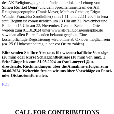
des AK Religionsgeographie findet unter lokaler Leitung von
Simon Runkel (Jena)
und dem Sprecher:innenteam des AK
Religionsgeographie (Frank Meyer, Matthias Gebauer, Edgar
Wunder, Franziska Sandkühler) am 21.11. und 22.11.2024 in Jena
statt. Beginn ist voraussichtlich um 13 Uhr am 21. November und
Ende um 15 Uhr am 22. November. Genaue Zeiten und Orte
werden zum 01.10.2024 unter www.ak-religionsgeographie.de
sowie an allen Einreichenden bekannt gegeben. Eine
kostenpflichtige Registrierung wird online ab Oktober möglich sein
(ca. 25 € Unkostenbeitrag in bar vor Ort zu zahlen).
Bitte senden Sie Ihre Abstracts für wissenschaftliche Vorträge
(20 min) oder kurze Schlaglichtbeiträge (10 min) von max. 1
Seite Länge bis zum 31.05.2024 an frank.meyer1@tu-
dresden.de. Rückmeldungen über die Annahme erfolgen zum
30.06.2024. Weiterhin freuen wir uns über Vorschläge zu Panel-
oder Diskussionsformaten.
PDF
CALL FOR CONTRIBUTIONS