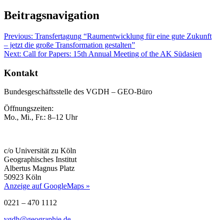
Beitragsnavigation
Previous:
Transfertagung “Raumentwicklung für eine gute Zukunft
– jetzt die große Transformation gestalten”
Next:
Call for Papers: 15th Annual Meeting of the AK Südasien
Kontakt
Bundesgeschäftsstelle des VGDH – GEO-Büro
Öffnungszeiten:
Mo., Mi., Fr.: 8–12 Uhr
c/o Universität zu Köln
Geographisches Institut
Albertus Magnus Platz
50923 Köln
Anzeige auf GoogleMaps »
0221 – 470 1112
vgdh@geographie.de