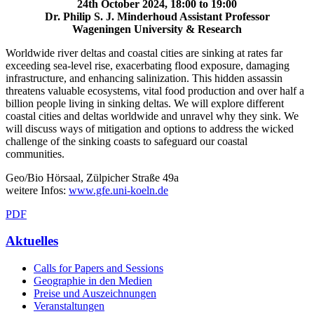
24th October 2024, 18:00 to 19:00
Dr. Philip S. J. Minderhoud Assistant Professor
Wageningen University & Research
Worldwide river deltas and coastal cities are sinking at rates far
exceeding sea-level rise, exacerbating flood exposure, damaging
infrastructure, and enhancing salinization. This hidden assassin
threatens valuable ecosystems, vital food production and over half a
billion people living in sinking deltas. We will explore different
coastal cities and deltas worldwide and unravel why they sink. We
will discuss ways of mitigation and options to address the wicked
challenge of the sinking coasts to safeguard our coastal
communities.
Geo/Bio Hörsaal, Zülpicher Straße 49a
weitere Infos:
www.gfe.uni-koeln.de
PDF
Aktuelles
Calls for Papers and Sessions
Geographie in den Medien
Preise und Auszeichnungen
Veranstaltungen