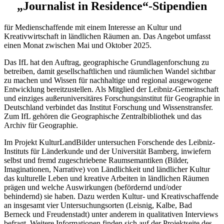
„Journalist in Residence“-Stipendien
für Medienschaffende mit einem Interesse an Kultur und
Kreativwirtschaft in ländlichen Räumen an. Das Angebot umfasst
einen Monat zwischen Mai und Oktober 2025.
Das IfL hat den Auftrag, geographische Grundlagenforschung zu
betreiben, damit gesellschaftlichen und räumlichen Wandel sichtbar
zu machen und Wissen für nachhaltige und regional ausgewogene
Entwicklung bereitzustellen. Als Mitglied der Leibniz-Gemeinschaft
und einziges außeruniversitäres Forschungsinstitut für Geographie in
Deutschland verbindet das Institut Forschung und Wissenstransfer.
Zum IfL gehören die Geographische Zentralbibliothek und das
Archiv für Geographie.
Im Projekt KulturLandBilder untersuchen Forschende des Leibniz-
Instituts für Länderkunde und der Universität Bamberg, inwiefern
selbst und fremd zugeschriebene Raumsemantiken (Bilder,
Imaginationen, Narrative) von Ländlichkeit und ländlicher Kultur
das kulturelle Leben und kreative Arbeiten in ländlichen Räumen
prägen und welche Auswirkungen (befördernd und/oder
behindernd) sie haben. Dazu werden Kultur- und Kreativschaffende
an insgesamt vier Untersuchungsorten (Leisnig, Kalbe, Bad
Berneck und Freudenstadt) unter anderem in qualitativen Interviews
befragt. Weitere Informationen finden sich auf der Projektseite des