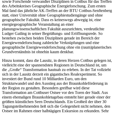
sowie Forschende verwandter Disziplinen in Cottbus für das Treffen
des Arbeitskreises Geographische Energieforschung. Zum ersten
Mal fand das jährliche AK-Treffen an der BTU Cottbus-Senftenberg
statt, einer Universität ohne Geographiestudiengänge und ohne
geographische Fakultät. Dass es keineswegs abwegig ist, eine
energiegeographische Veranstaltung an einer
planungswissenschaftlichen Fakultät auszurichten, verdeutlichte
Ludger Gailing in seiner Begrüßungs- und Eröffnungsrede. So
bestehen zwischen beiden Disziplinen gerade im Bereich der
Energiewendeforschung zahlreiche Verknüpfungen und eine
geographische Energiewendeforschung ohne ein (raum)planerisches
Grundverständnis ist ohnehin kaum denkbar.
Hinzu kommt, dass die Lausitz, in deren Herzen Cottbus gelegen ist,
vielleicht eine der spannendsten Regionen in Deutschland ist, um
die „Große“ Transformation hautnah zu erleben. In der Tat vollzieht
sich in der Lausitz derzeit ein gigantisches Realexperiment. So
investiert der Bund rund 10 Milliarden Euro, um den
Strukturwandel und den Ausstieg aus der Braunkohleförderung in
der Region zu gestalten. Besonders greifbar wird diese
Transformation am Cottbuser Ostsee vor den Toren der Stadt. Aus
einem ehemaligen Braunkohletagebau entsteht hier gerade einer der
größten künstlichen Seen Deutschlands. Ein Großteil der über 30
Tagungsteilnehmenden ließ sich die Gelegenheit nicht nehmen, den
Ostsee im Rahmen einer halbtägigen Exkursion zu erkunden. Sehr