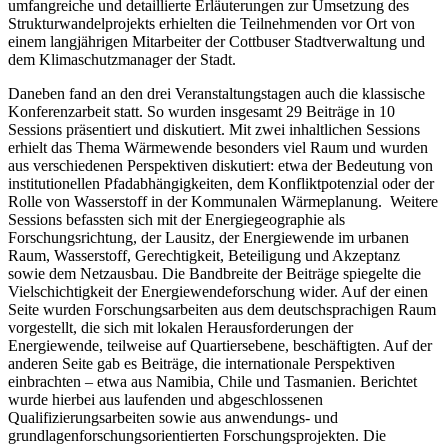
umfangreiche und detaillierte Erläuterungen zur Umsetzung des
Strukturwandelprojekts erhielten die Teilnehmenden vor Ort von
einem langjährigen Mitarbeiter der Cottbuser Stadtverwaltung und
dem Klimaschutzmanager der Stadt.
Daneben fand an den drei Veranstaltungstagen auch die klassische
Konferenzarbeit statt. So wurden insgesamt 29 Beiträge in 10
Sessions präsentiert und diskutiert. Mit zwei inhaltlichen Sessions
erhielt das Thema Wärmewende besonders viel Raum und wurden
aus verschiedenen Perspektiven diskutiert: etwa der Bedeutung von
institutionellen Pfadabhängigkeiten, dem Konfliktpotenzial oder der
Rolle von Wasserstoff in der Kommunalen Wärmeplanung. Weitere
Sessions befassten sich mit der Energiegeographie als
Forschungsrichtung, der Lausitz, der Energiewende im urbanen
Raum, Wasserstoff, Gerechtigkeit, Beteiligung und Akzeptanz
sowie dem Netzausbau. Die Bandbreite der Beiträge spiegelte die
Vielschichtigkeit der Energiewendeforschung wider. Auf der einen
Seite wurden Forschungsarbeiten aus dem deutschsprachigen Raum
vorgestellt, die sich mit lokalen Herausforderungen der
Energiewende, teilweise auf Quartiersebene, beschäftigten. Auf der
anderen Seite gab es Beiträge, die internationale Perspektiven
einbrachten – etwa aus Namibia, Chile und Tasmanien. Berichtet
wurde hierbei aus laufenden und abgeschlossenen
Qualifizierungsarbeiten sowie aus anwendungs- und
grundlagenforschungsorientierten Forschungsprojekten. Die