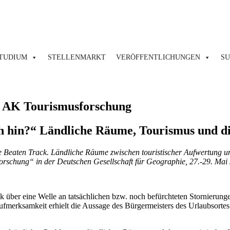
TUDIUM
STELLENMARKT
VERÖFFENTLICHUNGEN
S
d AK Tourismusforschung
h hin?“ Ländliche Räume, Tourismus und d
the Beaten Track. Ländliche Räume zwischen touristischer Aufwertung 
rschung“ in der Deutschen Gesellschaft für Geographie, 27.-29. Mai 
ik über eine Welle an tatsächlichen bzw. noch befürchteten Stornieru
 Aufmerksamkeit erhielt die Aussage des Bürgermeisters des Urlaubsort