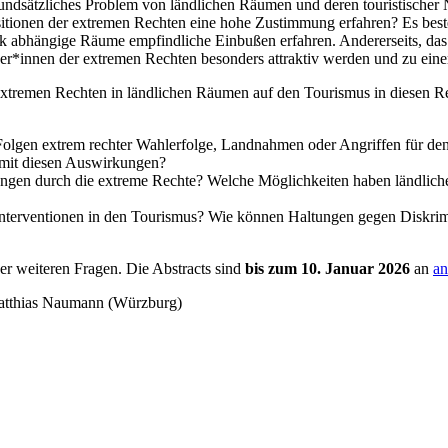
 grundsätzliches Problem von ländlichen Räumen und deren touristische
ionen der extremen Rechten eine hohe Zustimmung erfahren? Es besteh
rk abhängige Räume empfindliche Einbußen erfahren. Andererseits, das
ger*innen der extremen Rechten besonders attraktiv werden und zu eine
tremen Rechten in ländlichen Räumen auf den Tourismus in diesen Regi
 Folgen extrem rechter Wahlerfolge, Landnahmen oder Angriffen für de
mit diesen Auswirkungen?
tzungen durch die extreme Rechte? Welche Möglichkeiten haben ländlic
Interventionen in den Tourismus? Wie können Haltungen gegen Diskrimi
er weiteren Fragen. Die Abstracts sind
bis zum 10. Januar 2026
an
an
 Matthias Naumann (Würzburg)