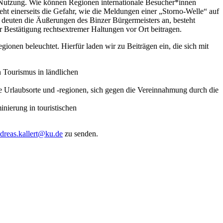
r Nutzung. Wie können Regionen internationale Besucher*innen
t einerseits die Gefahr, wie die Meldungen einer „Storno-Welle“ auf
 deuten die Äußerungen des Binzer Bürgermeisters an, besteht
r Bestätigung rechtsextremer Haltungen vor Ort beitragen.
onen beleuchtet. Hierfür laden wir zu Beiträgen ein, die sich mit
n Tourismus in ländlichen
he Urlaubsorte und -regionen, sich gegen die Vereinnahmung durch die
nierung in touristischen
dreas.kallert@ku.de
zu senden.