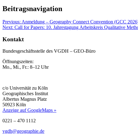
Beitragsnavigation
Previous:
Anmeldung – Geography Connect Convention (GCC 2026
Next:
Call for Papers: 10. Jahrestagung Arbeitskreis Qualitative Me
Kontakt
Bundesgeschäftsstelle des VGDH – GEO-Büro
Öffnungszeiten:
Mo., Mi., Fr.: 8–12 Uhr
c/o Universität zu Köln
Geographisches Institut
Albertus Magnus Platz
50923 Köln
Anzeige auf GoogleMaps »
0221 – 470 1112
vgdh@geographie.de