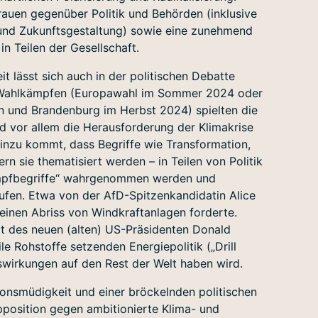
uen gegenüber Politik und Behörden (inklusive
 und Zukunftsgestaltung) sowie eine zunehmend
n Teilen der Gesellschaft.
 lässt sich auch in der politischen Debatte
n Wahlkämpfen (Europawahl im Sommer 2024 oder
n und Brandenburg im Herbst 2024) spielten die
d vor allem die Herausforderung der Klimakrise
Hinzu kommt, dass Begriffe wie Transformation,
rn sie thematisiert werden – in Teilen von Politik
Kampfbegriffe“ wahrgenommen werden und
ufen. Etwa von der AfD-Spitzenkandidatin Alice
inen Abriss von Windkraftanlagen forderte.
tt des neuen (alten) US-Präsidenten Donald
le Rohstoffe setzenden Energiepolitik („Drill
Auswirkungen auf den Rest der Welt haben wird.
onsmüdigkeit und einer bröckelnden politischen
pposition gegen ambitionierte Klima- und