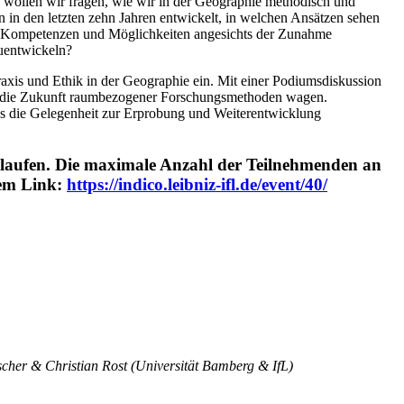
g wollen wir fragen, wie wir in der Geographie methodisch und
n in den letzten zehn Jahren entwickelt, in welchen Ansätzen sehen
e Kompetenzen und Möglichkeiten angesichts der Zunahme
zuentwickeln?
axis und Ethik in der Geographie ein. Mit einer Podiumsdiskussion
in die Zukunft raumbezogener Forschungsmethoden wagen.
es die Gelegenheit zur Erprobung und Weiterentwicklung
bgelaufen. Die maximale Anzahl der Teilnehmenden an
dem Link:
https://indico.leibniz-ifl.de/event/40/
cher & Christian Rost (Universität Bamberg & IfL)