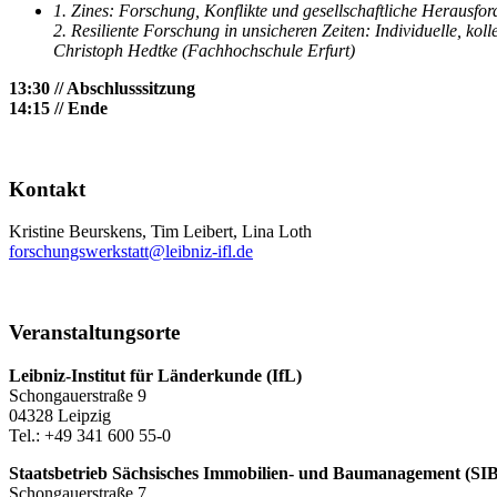
1. Zines: Forschung, Konflikte und gesellschaftliche Herausf
2. Resiliente Forschung in unsicheren Zeiten: Individuelle, kol
Christoph Hedtke (Fachhochschule Erfurt)
13:30 // Abschlusssitzung
14:15 // Ende
Kontakt
Kristine Beurskens, Tim Leibert, Lina Loth
forschungswerkstatt@leibniz-ifl.de
Veranstaltungsorte
Leibniz‐Institut für Länderkunde (IfL)
Schongauerstraße 9
04328 Leipzig
Tel.: +49 341 600 55-0
Staatsbetrieb Sächsisches Immobilien‐ und Baumanagement (SIB
Schongauerstraße 7