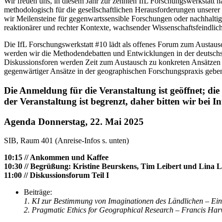
Wir freuen uns, in diesem Jahr zur zehnten IfL Forschungswerkstatt 
methodologisch für die gesellschaftlichen Herausforderungen unserer 
wir Meilensteine für gegenwartssensible Forschungen oder nachhal
reaktionärer und rechter Kontexte, wachsender Wissenschaftsfeindlich
Die IfL Forschungswerkstatt #10 lädt als offenes Forum zum Austaus
werden wir die Methodendebatten und Entwicklungen in der deutschs
Diskussionsforen werden Zeit zum Austausch zu konkreten Ansätzen 
gegenwärtiger Ansätze in der geographischen Forschungspraxis gebe
Die Anmeldung für die Veranstaltung ist geöffnet; die
der Veranstaltung ist begrenzt, daher bitten wir bei
Agenda Donnerstag, 22. Mai 2025
SIB, Raum 401 (Anreise-Infos s. unten)
10:15 // Ankommen und Kaffee
10:30 // Begrüßung: Kristine Beurskens, Tim Leibert und Lina L
11:00 // Diskussionsforum Teil I
Beiträge:
1. KI zur Bestimmung von Imaginationen des Ländlichen – Eine
2. Pragmatic Ethics for Geographical Research – Francis Harv