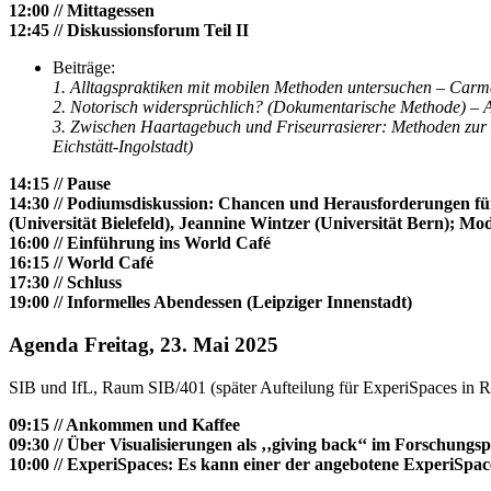
12:00 // Mittagessen
12:45 // Diskussionsforum Teil II
Beiträge:
1. Alltagspraktiken mit mobilen Methoden untersuchen – Carm
2. Notorisch widersprüchlich? (Dokumentarische Methode) – An
3. Zwischen Haartagebuch und Friseurrasierer: Methoden zur 
Eichstätt-Ingolstadt)
14:15 // Pause
14:30 // Podiumsdiskussion: Chancen und Herausforderungen für
(Universität Bielefeld), Jeannine Wintzer (Universität Bern); Mo
16:00 // Einführung ins World Café
16:15 // World Café
17:30 // Schluss
19:00 // Informelles Abendessen (Leipziger Innenstadt)
Agenda Freitag, 23. Mai 2025
SIB und IfL, Raum SIB/401 (später Aufteilung für ExperiSpaces in 
09:15 // Ankommen und Kaffee
09:30 // Über Visualisierungen als ‚‚giving back‘‘ im Forschung
10:00 // ExperiSpaces: Es kann einer der angebotene ExperiSpa