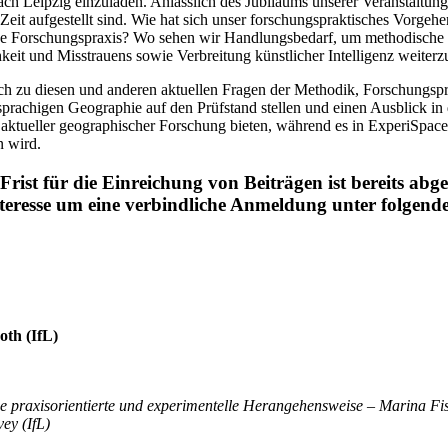
nach Leipzig einzuladen. Anlässlich des Jubiläums unserer Veranstaltun
Zeit aufgestellt sind. Wie hat sich unser forschungspraktisches Vorgehe
tige Forschungspraxis? Wo sehen wir Handlungsbedarf, um methodisch
keit und Misstrauens sowie Verbreitung künstlicher Intelligenz weiter
ch zu diesen und anderen aktuellen Fragen der Methodik, Forschungspr
prachigen Geographie auf den Prüfstand stellen und einen Ausblick 
aktueller geographischer Forschung bieten, während es in ExperiSpac
n wird.
 Frist für die Einreichung von Beiträgen ist bereits a
 Interesse um eine verbindliche Anmeldung unter folgen
oth (IfL)
 praxisorientierte und experimentelle Herangehensweise – Marina Fis
ey (IfL)