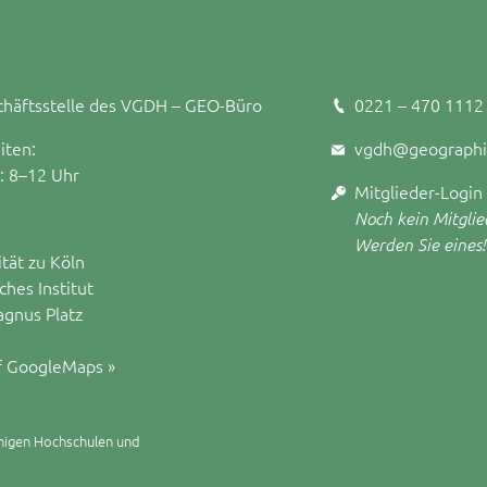
häftsstelle des VGDH – GEO-Büro
0221 – 470 1112
iten:
vgdh@geographi
.: 8–12 Uhr
Mitglieder-Login
Noch kein Mitglie
Werden Sie eines!
ität zu Köln
hes Institut
agnus Platz
f GoogleMaps »
higen Hochschulen und