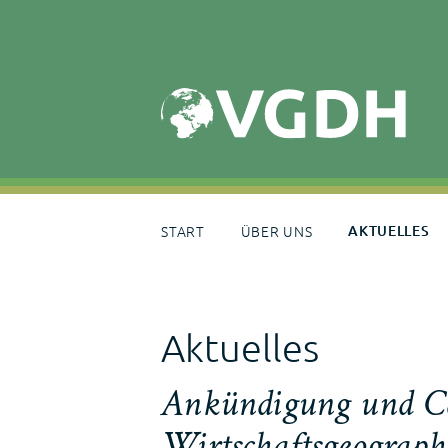
Skip
to
content
START
ÜBER UNS
AKTUELLES
Aktuelles
Ankündigung und Ca
Wirtschaftsgeograph