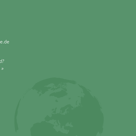
e.de
d?
 »