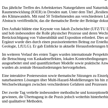
Das jährliche Treffen des Arbeitskreises Naturgefahren und Naturris
Raumentwicklung (IOER) in Dresden statt. Unter dem Titel „Resilien
des Klimawandels. Mit rund 50 Teilnehmenden aus verschiedenen Lände
Abstracts veröffentlicht, das die thematische Breite der Beiträge doku
Den Auftakt bildete eine Keynote von Jakob Zscheischler (UFZ/TU 
und hob insbesondere die Rolle physischer Prozesse und deren Wechse
Berücksichtigung von Vulnerabilität und Exposition erfordert. Dies u
Ergänzt wurde dies durch einen praxisorientierten Beitrag zur Erste
Geologie, LfULG). Er gab Einblicke in aktuelle Herausforderungen be
Im weiteren Verlauf des ersten Tages wurden internationale Perspekt
die Betrachtung von Kaskadeneffekten, lokalen Kontextbedingungen od
ausgearbeitet sind und quantifizierbare Modelle sowie praktische A
wurden als zentrale Herausforderungen hervorgehoben.
Eine interaktive Postersession sowie thematische Sitzungen zu Einz
naturbasierten Lösungen über Multi-Hazard-Modellierungen bis hin 
Wechselwirkungen zwischen verschiedenen Gefahren und Prozessen z
Der zweite Tag vertiefte insbesondere methodische und konzeptionell
gewinnen, die Übertragung in die Praxis jedoch weiterhin hinterherhin
und qualitativer Methoden.