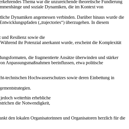
ederkehrendes Thema war die unzureichende theoretische Fundierung
 Zusammenhänge und soziale Dynamiken, die im Kontext von
haftliche Dynamiken angemessen verbinden. Darüber hinaus wurde die
 Entwicklungspfaden („trajectories“) überzugehen. In diesem
 und Resilienz sowie die
: Während ihr Potenzial anerkannt wurde, erscheint die Komplexität
ungsformaten, die fragmentierte Ansätze überwinden und stärker
 von Anpassungsmaßnahmen beeinflussen, etwa politische
cht-technischen Hochwasserschutzes sowie deren Einbettung in
ementstrategien.
 jedoch weiterhin erhebliche
strichen die Notwendigkeit,
ankt den lokalen Organisatorinnen und Organisatoren herzlich für die