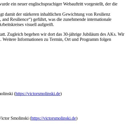
de ein neuer englischsprachiger Webauftritt vorgestellt, der die
gt damit der stärkeren inhaltlichen Gewichtung von Resilienz
, and Resilience“) geführt, was die zunehmende internationale
beitskreises visuell aufgreift.
tt. Zugleich begehen wir dort das 30-jährige Jubiläum des AKs. Wir
ern. Weitere Informationen zu Termin, Ort und Programm folgen
olinski (
https://victorsmolinski.de
)
ictor Smolinski (
https://victorsmolinski.de
)