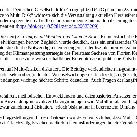
iken der Deutschen Gesellschaft für Geographie (DGfG) fand am 28. und
ce to Multi-Risk“ widmete sich die Veranstaltung aktuellen Herausfor
rn spiegelte das Treffen eine zunehmende Internationalisierung des A
mentiert (
https://doi.org/10.5281/zenodo.20023269
).
Dresden) zu
Compound Weather and Climate Risks
. Er unterstrich die
lwirkungen hervor. Zugleich wurde deutlich, dass ein umfassendes Vers
nterstreicht die Notwendigkeit einer engeren interdisziplinären Verzah
llung der Klimaanpassungsstrategie des Freistaats Sachsen von Florian
i der Umsetzung wissenschaftlicher Erkenntnisse in politische Entsch
iven auf Multi-Risiken diskutiert. Die Beiträge verdeutlichten insge
er sektorübergreifenden Wechselwirkungen. Gleichzeitig zeigte sich, da
nwendungen wichtige nächste Schritte darstellen. Auch Fragen der lang
elgefahren, methodischen Entwicklungen und datenbasierten Ansätzen e
zur Anwendung innovativer Datengrundlagen wie Mobilfunkdaten. Insges
war zunehmend diskutiert, jedoch bislang nur in begrenztem Umfang 
e Fragestellungen. In den Beiträgen wurde erneut sichtbar, dass Mult
kt. Gleichzeitig bestehen weiterhin Herausforderungen bei der Vergleich