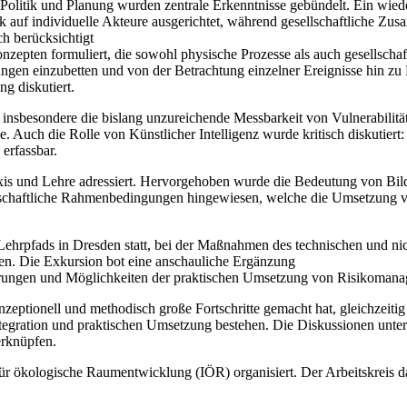
, Politik und Planung wurden zentrale Erkenntnisse gebündelt. Ein wi
tark auf individuelle Akteure ausgerichtet, während gesellschaftliche
ch berücksichtigt
onzepten formuliert, die sowohl physische Prozesse als auch gesellsc
ungen einzubetten und von der Betrachtung einzelner Ereignisse hin zu
 diskutiert.
nsbesondere die bislang unzureichende Messbarkeit von Vulnerabilität
 Auch die Rolle von Künstlicher Intelligenz wurde kritisch diskutiert
erfassbar.
is und Lehre adressiert. Hervorgehoben wurde die Bedeutung von Bild
ellschaftliche Rahmenbedingungen hingewiesen, welche die Umsetzung
ehrpfads in Dresden statt, bei der Maßnahmen des technischen und ni
en. Die Exkursion bot eine anschauliche Ergänzung
erungen und Möglichkeiten der praktischen Umsetzung von Risikomanag
zeptionell und methodisch große Fortschritte gemacht hat, gleichzeitig
tegration und praktischen Umsetzung bestehen. Die Diskussionen unter
erknüpfen.
für ökologische Raumentwicklung (IÖR) organisiert. Der Arbeitskreis d