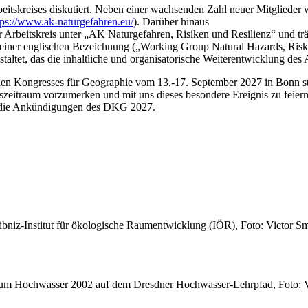
skreises diskutiert. Neben einer wachsenden Zahl neuer Mitglieder wur
tps://www.ak-naturgefahren.eu/
). Darüber hinaus
 Arbeitskreis unter „AK Naturgefahren, Risiken und Resilienz“ und trä
er einer englischen Bezeichnung („Working Group Natural Hazards, Risk
ltet, das die inhaltliche und organisatorische Weiterentwicklung des Ar
hen Kongresses für Geographie vom 13.-17. September 2027 in Bonn sta
resszeitraum vorzumerken und mit uns dieses besondere Ereignis zu fei
ie die Ankündigungen des DKG 2027.
niz-Institut für ökologische Raumentwicklung (IÖR), Foto: Victor Sm
 zum Hochwasser 2002 auf dem Dresdner Hochwasser-Lehrpfad, Foto: V