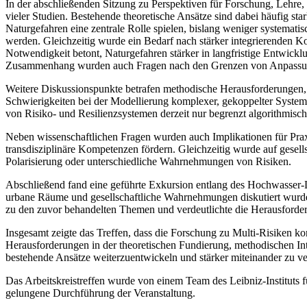
In der abschließenden Sitzung zu Perspektiven für Forschung, Lehre
vieler Studien. Bestehende theoretische Ansätze sind dabei häufig s
Naturgefahren eine zentrale Rolle spielen, bislang weniger systematis
werden. Gleichzeitig wurde ein Bedarf nach stärker integrierenden K
Notwendigkeit betont, Naturgefahren stärker in langfristige Entwickl
Zusammenhang wurden auch Fragen nach den Grenzen von Anpassung
Weitere Diskussionspunkte betrafen methodische Herausforderungen, i
Schwierigkeiten bei der Modellierung komplexer, gekoppelter Systeme.
von Risiko- und Resilienzsystemen derzeit nur begrenzt algorithmisch 
Neben wissenschaftlichen Fragen wurden auch Implikationen für Prax
transdisziplinäre Kompetenzen fördern. Gleichzeitig wurde auf ges
Polarisierung oder unterschiedliche Wahrnehmungen von Risiken.
Abschließend fand eine geführte Exkursion entlang des Hochwasser-L
urbane Räume und gesellschaftliche Wahrnehmungen diskutiert wurd
zu den zuvor behandelten Themen und verdeutlichte die Herausford
Insgesamt zeigte das Treffen, dass die Forschung zu Multi-Risiken kon
Herausforderungen in der theoretischen Fundierung, methodischen In
bestehende Ansätze weiterzuentwickeln und stärker miteinander zu v
Das Arbeitskreistreffen wurde von einem Team des Leibniz-Instituts 
gelungene Durchführung der Veranstaltung.