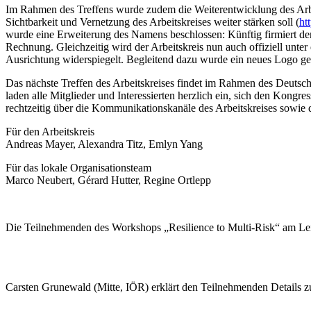
Im Rahmen des Treffens wurde zudem die Weiterentwicklung des Arbeit
Sichtbarkeit und Vernetzung des Arbeitskreises weiter stärken soll (
ht
wurde eine Erweiterung des Namens beschlossen: Künftig firmiert der
Rechnung. Gleichzeitig wird der Arbeitskreis nun auch offiziell unt
Ausrichtung widerspiegelt. Begleitend dazu wurde ein neues Logo gesta
Das nächste Treffen des Arbeitskreises findet im Rahmen des Deutsc
laden alle Mitglieder und Interessierten herzlich ein, sich den Kong
rechtzeitig über die Kommunikationskanäle des Arbeitskreises sow
Für den Arbeitskreis
Andreas Mayer, Alexandra Titz, Emlyn Yang
Für das lokale Organisationsteam
Marco Neubert, Gérard Hutter, Regine Ortlepp
Die Teilnehmenden des Workshops „Resilience to Multi-Risk“ am Leib
Carsten Grunewald (Mitte, IÖR) erklärt den Teilnehmenden Details