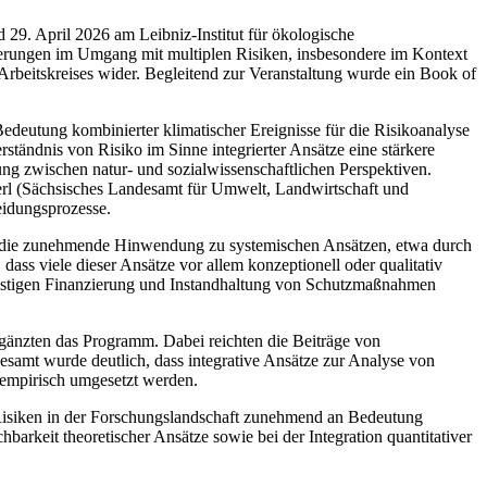
 29. April 2026 am Leibniz-Institut für ökologische
derungen im Umgang mit multiplen Risiken, insbesondere im Kontext
rbeitskreises wider. Begleitend zur Veranstaltung wurde ein Book of
 Bedeutung kombinierter klimatischer Ereignisse für die Risikoanalyse
tändnis von Risiko im Sinne integrierter Ansätze eine stärkere
nung zwischen natur- und sozialwissenschaftlichen Perspektiven.
 Kerl (Sächsisches Landesamt für Umwelt, Landwirtschaft und
eidungsprozesse.
samt die zunehmende Hinwendung zu systemischen Ansätzen, etwa durch
ss viele dieser Ansätze vor allem konzeptionell oder qualitativ
fristigen Finanzierung und Instandhaltung von Schutzmaßnahmen
rgänzten das Programm. Dabei reichten die Beiträge von
amt wurde deutlich, dass integrative Ansätze zur Analyse von
empirisch umgesetzt werden.
i-Risiken in der Forschungslandschaft zunehmend an Bedeutung
barkeit theoretischer Ansätze sowie bei der Integration quantitativer