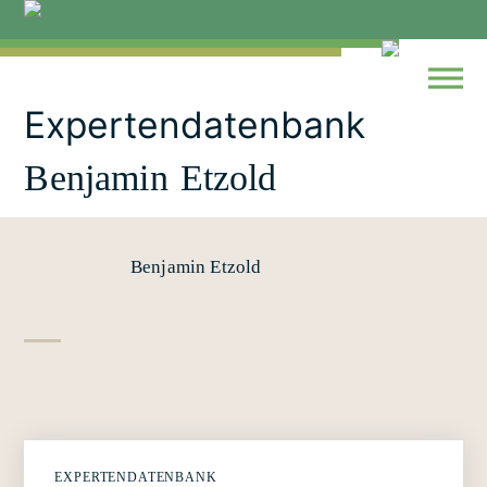
Skip
to
content
Expertendatenbank
Benjamin Etzold
Benjamin Etzold
EXPERTENDATENBANK