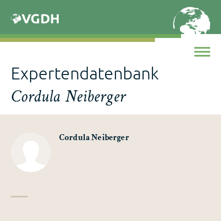
Skip
to
content
Expertendatenbank
Cordula Neiberger
Cordula Neiberger