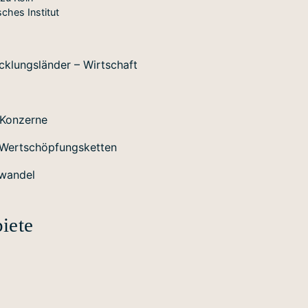
ches Institut
icklungsländer – Wirtschaft
e Konzerne
e Wertschöpfungsketten
rwandel
iete