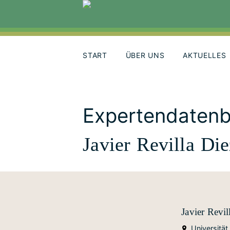
Skip
to
content
START
ÜBER UNS
AKTUELLES
Expertendaten
Javier Revilla Die
Javier Revil
Universität