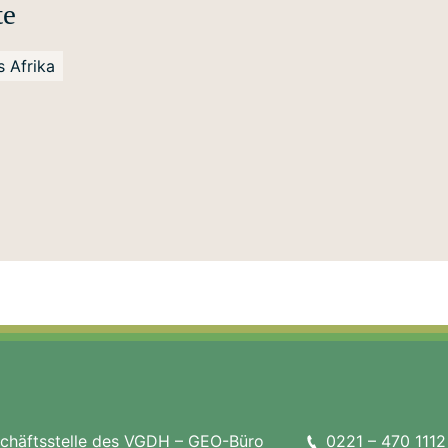
te
s Afrika
häftsstelle des VGDH – GEO-Büro
0221 – 470 1112