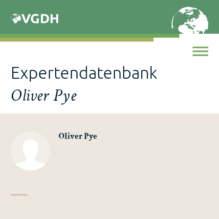
Skip
to
content
Expertendatenbank
Oliver Pye
Oliver Pye