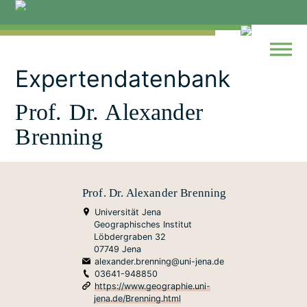
Skip
to
content
Expertendatenbank
Prof. Dr. Alexander
Brenning
Prof. Dr. Alexander Brenning
Universität Jena
Geographisches Institut
Löbdergraben 32
07749 Jena
alexander.brenning@uni-jena.de
03641-948850
https://www.geographie.uni-
jena.de/Brenning.html