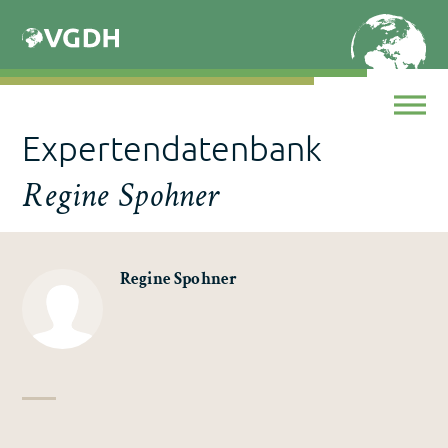
Skip
to
content
Expertendatenbank
Regine Spohner
Regine Spohner