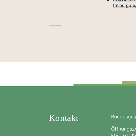
freiburg.d
Kontakt
Bundesgesc
Öffnungsze
Mo., Mi., F