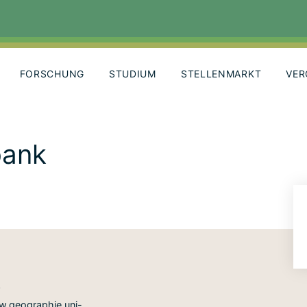
FORSCHUNG
STUDIUM
STELLENMARKT
VER
bank
g
w.geographie.uni-