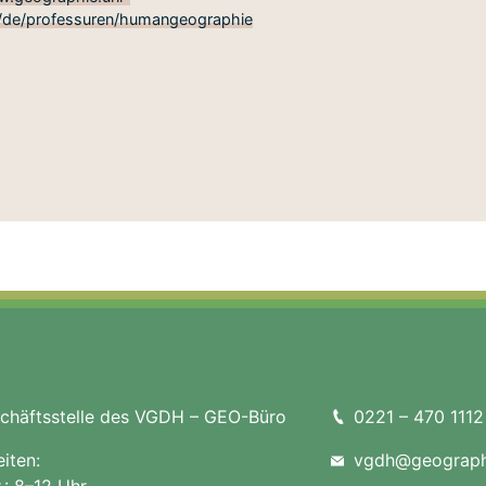
e/de/professuren/humangeographie
häftsstelle des VGDH – GEO-Büro
0221 – 470 1112
iten:
vgdh@geograph
r.: 8–12 Uhr