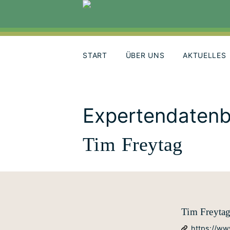
Skip
to
content
START
ÜBER UNS
AKTUELLES
Expertendaten
Tim Freytag
Tim Freyta
https://ww