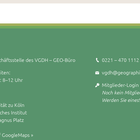
häftsstelle des VGDH – GEO-Büro
0221 – 470 1112
iten:
vgdh@geographi
.: 8–12 Uhr
Mitglieder-Login
Noch kein Mitglie
Werden Sie eines!
ität zu Köln
hes Institut
agnus Platz
f GoogleMaps »