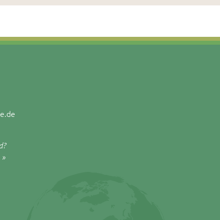
e.de
d?
 »