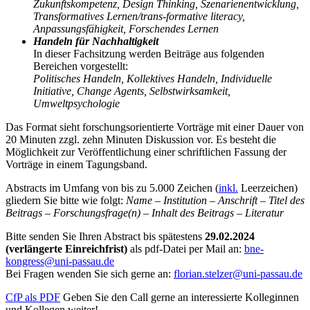
Zukunftskompetenz, Design Thinking, Szenarienentwicklung,
Transformatives Lernen/trans-formative literacy,
Anpassungsfähigkeit, Forschendes Lernen
Handeln für Nachhaltigkeit
In dieser Fachsitzung werden Beiträge aus folgenden
Bereichen vorgestellt:
Politisches Handeln, Kollektives Handeln, Individuelle
Initiative, Change Agents, Selbstwirksamkeit,
Umweltpsychologie
Das Format sieht forschungsorientierte Vorträge mit einer Dauer von
20 Minuten zzgl. zehn Minuten Diskussion vor. Es besteht die
Möglichkeit zur Veröffentlichung einer schriftlichen Fassung der
Vorträge in einem Tagungsband.
Abstracts im Umfang von bis zu 5.000 Zeichen (
inkl.
Leerzeichen)
gliedern Sie bitte wie folgt:
Name – Institution – Anschrift – Titel des
Beitrags – Forschungsfrage(n) – Inhalt des Beitrags – Literatur
Bitte senden Sie Ihren Abstract bis spätestens
29.02.2024
(verlängerte Einreichfrist)
als pdf-Datei per Mail an:
bne-
kongress@uni-passau.de
Bei Fragen wenden Sie sich gerne an:
florian.stelzer@uni-passau.de
CfP als PDF
Geben Sie den Call gerne an interessierte Kolleginnen
und Kollegen weiter!