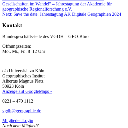
Gesellschaften im Wandel” – Jahrestagung der Akademie für
geographische Regionalforschung e.V.
Next:
Save the date: Jahrestagung AK Digitale Geographien 2024
Kontakt
Bundesgeschäftsstelle des VGDH – GEO-Büro
Öffnungszeiten:
Mo., Mi., Fr.: 8–12 Uhr
c/o Universität zu Köln
Geographisches Institut
Albertus Magnus Platz
50923 Köln
Anzeige auf GoogleMaps »
0221 – 470 1112
vgdh@geographie.de
Mitglieder-Login
Noch kein Mitglied?