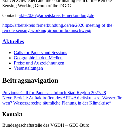
Marcel Schwieder) and the coordinating team of the Remote
Sensing Working Group of the DGfG
Contact:
akfe2026@arbeitskreis-fernerkundung.de
https://arbeitskreis-fernerkundung.de/en/2026-meeting-of-the-
remote-sensing-working-group-in-braunschweig/
Aktuelles
Calls for Papers and Sessions
Geographie in den Medien
Preise und Auszeichnungen
Veranstaltungen
Beitragsnavigation
Previous:
Call for Papers: Jahrbuch StadtRegion 2027/28
Next:
Bericht: Auftakttreffen des ARL-Arbeitskreises „Wasser für
wen? Wassergerechte räumliche Planung in der Klimakrise“
Kontakt
Bundesgeschäftsstelle des VGDH – GEO-Büro