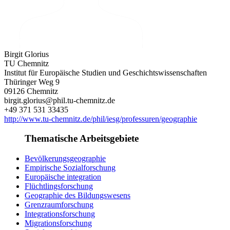
Birgit Glorius
TU Chemnitz
Institut für Europäische Studien und Geschichtswissenschaften
Thüringer Weg 9
09126 Chemnitz
birgit.glorius@phil.tu-chemnitz.de
+49 371 531 33435
http://www.tu-chemnitz.de/phil/iesg/professuren/geographie
Thematische Arbeitsgebiete
Bevölkerungsgeographie
Empirische Sozialforschung
Europäische integration
Flüchtlingsforschung
Geographie des Bildungswesens
Grenzraumforschung
Integrationsforschung
Migrationsforschung