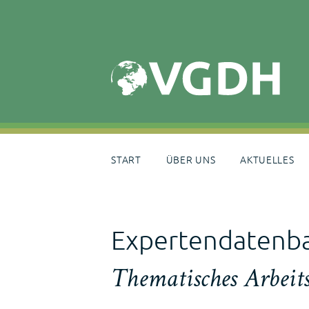
Skip
to
content
START
ÜBER UNS
AKTUELLES
Expertendatenb
Thematisches Arbeit