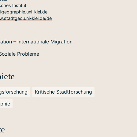
ches Institut
eographie.uni-kiel.de
w.stadtgeo.uni-kiel.de/de
ation – Internationale Migration
 Soziale Probleme
iete
ngsforschung
Kritische Stadtforschung
aphie
te