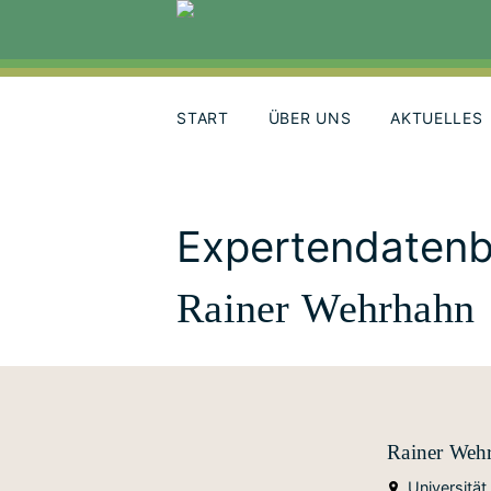
Skip
to
content
START
ÜBER UNS
AKTUELLES
Expertendaten
Rainer Wehrhahn
Rainer Weh
Universität 