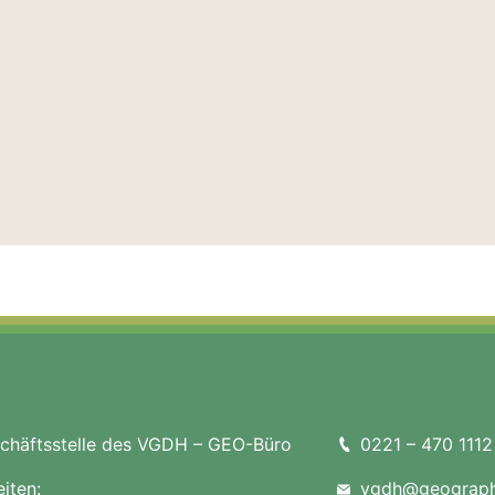
häftsstelle des VGDH – GEO-Büro
0221 – 470 1112
iten:
vgdh@geograph