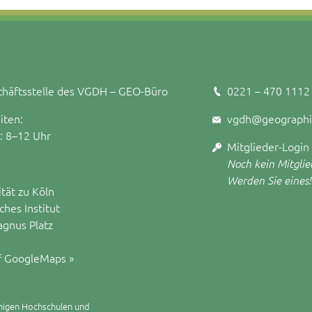
häftsstelle des VGDH – GEO-Büro
0221 – 470 1112
iten:
vgdh@geographi
.: 8–12 Uhr
Mitglieder-Login
Noch kein Mitglie
Werden Sie eines!
ität zu Köln
hes Institut
agnus Platz
f GoogleMaps »
higen Hochschulen und