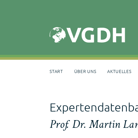
Skip
to
content
START
ÜBER UNS
AKTUELLES
Expertendatenb
Prof. Dr. Martin La