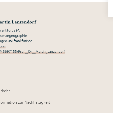
Martin Lanzendorf
Frankfurt a.M.
r Humangeographie
geo.uni-frankfurt.de
uni-
e/45697155/Prof__Dr__Martin_Lanzendorf
erkehr
formation zur Nachhaltigkeit