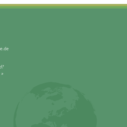
e.de
d?
 »