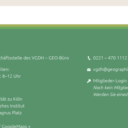
häftsstelle des VGDH – GEO-Büro
0221 – 470 1112
iten:
vgdh@geographi
.: 8–12 Uhr
Mitglieder-Login
Noch kein Mitglie
Werden Sie eines!
ität zu Köln
hes Institut
agnus Platz
f GoogleMaps »