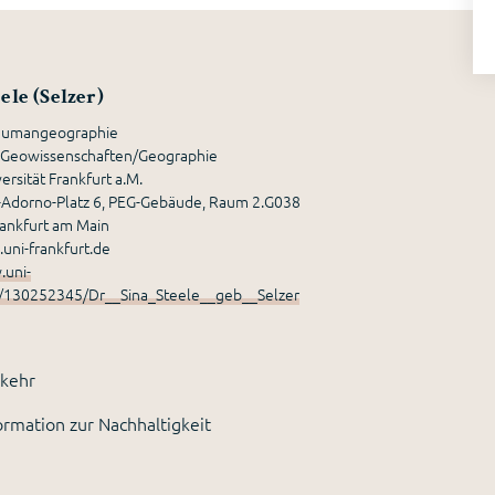
ele (Selzer)
r Humangeographie
 Geowissenschaften/Geographie
rsität Frankfurt a.M.
Adorno-Platz 6, PEG-Gebäude, Raum 2.G038
rankfurt am Main
uni-frankfurt.de
.uni-
e/130252345/Dr__Sina_Steele__geb__Selzer
rkehr
formation zur Nachhaltigkeit