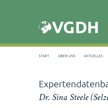
Skip
to
content
START
ÜBER UNS
AKTUELLES
Expertendatenb
Dr. Sina Steele (Selz