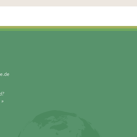
e.de
d?
 »