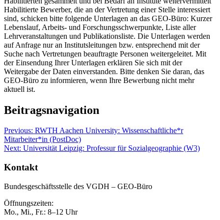
Habilitierten gesammelt und bei Bedarf an Institute weitervermittelt
Habilitierte Bewerber, die an der Vertretung einer Stelle interessiert
sind, schicken bitte folgende Unterlagen an das GEO-Büro: Kurzer
Lebenslauf, Arbeits- und Forschungsschwerpunkte, Liste aller
Lehrveranstaltungen und Publikationsliste. Die Unterlagen werden
auf Anfrage nur an Institutsleitungen bzw. entsprechend mit der
Suche nach Vertretungen beauftragte Personen weitergeleitet. Mit
der Einsendung Ihrer Unterlagen erklären Sie sich mit der
Weitergabe der Daten einverstanden. Bitte denken Sie daran, das
GEO-Büro zu informieren, wenn Ihre Bewerbung nicht mehr
aktuell ist.
Beitragsnavigation
Previous:
RWTH Aachen University: Wissenschaftliche*r
Mitarbeiter*in (PostDoc)
Next:
Universität Leipzig: Professur für Sozialgeographie (W3)
Kontakt
Bundesgeschäftsstelle des VGDH – GEO-Büro
Öffnungszeiten:
Mo., Mi., Fr.: 8–12 Uhr